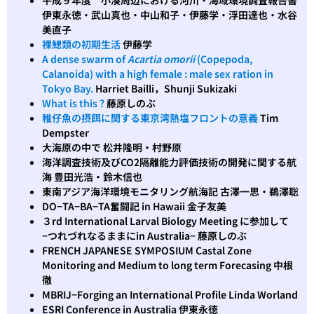
伊東永徳・武山真也・中山和子・伊藤学・浮田達也・水谷
美直子
裸鰓類の初期生活
伊藤学
A dense swarm of
Acartia omorii
(Copepoda,
Calanoida) with a high female : male sex ration in
Tokyo Bay.
Harriet Bailli，Shunji Sukizaki
What is this ?
藤原しのぶ
稚仔魚の摂餌に関する東京湾熱塩フロントの意義
Tim
Dempster
大海原の中で 松井隆明・村野原
海洋調査技術及びCO2隔離能力評価技術の開発に関する航
海 豊田光浩・鈴木信也
東南アジア海洋環境モニタリング航海記 古澤一思・鵜澤聡
DO−TA−BA−TA奮闘記 in Hawaii 金子友美
３rd International Larval Biology Meeting に参加して
−つれづれなるままにin Australia− 藤原しのぶ
FRENCH JAPANESE SYMPOSIUM Castal Zone
Monitoring and Medium to long term Forecasing 中根
徹
MBRIJ−Forging an International Profile Linda Worland
ESRI Conference in Australia 伊東永徳