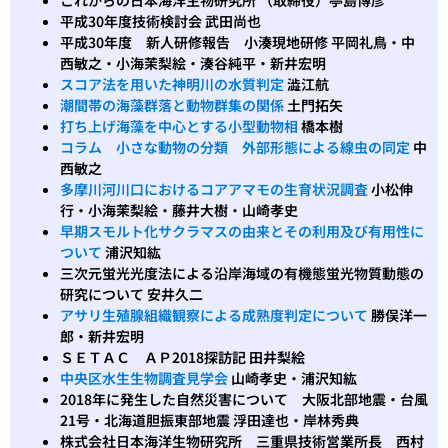
平成30年度技術検討会 武田尚也
平成30年度 新人研修報告 小湊現地研修 平岡礼鳥・中
西敏之・小海茉梨絵・湊谷純平・新井宏明
スコア法を用いた神明川の水質判定
澁江航
潮間帯の海藻群落と動物群集の関係
土門拓矢
打ち上げ海藻を中心とする小型動物相
橋本樹
コラム 小さな動物の分類 外部形態による線虫の同定
中
西敏之
多摩川河川口におけるコアアマモの生育状況調査
小松伸
行・小海茉梨絵・藤井大樹・山崎孝史
早期スモルト化サクラマスの由来とその利用及び有用性に
ついて
浦沢知紘
三次元蛍光光度法による沿岸海域の有機態蛍光物質動態の
研究について 安井久二
アサリ生殖腺組織観察による成熟度判定について
勝俣洋一
郎・新井宏明
ＳＥＴＡＣ ＡＰ2018探訪記 田井梨絵
中央区水生生物調査見学会
山崎孝史・浦沢知紘
2018年に発生した自然災害について 大阪北部地震・台風
21号・北海道胆振東部地震 浮田達也・岸林秀典
株式会社日本海洋生物研究所 三重県技術営業所長 西村