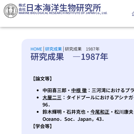
日本海洋生物研究所
株式
会社
MARINE BIOLOGICAL RESEARCH INSTITUTE OF JAPAN Co., Ltd.
|
|
HOME
研究成果
研究成果 1987年
研究成果 ―1987年
【論文等】
中田喜三郎・
中根 徹
：三河湾におけるプラ
大屋二三
：タイドプールにおけるアシナガ
96．
鈴木輝明・石井克也・
今尾和正
・松川康夫
Oceano．Soc．Japan，43．
【学会等】