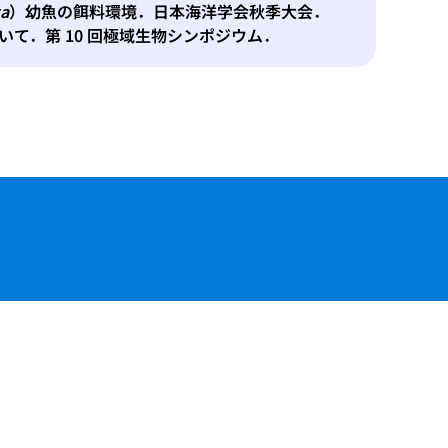
ta
）幼魚の餌料環境．日本海洋学会秋季大会．
て．第 10 回極域生物シンポジウム．